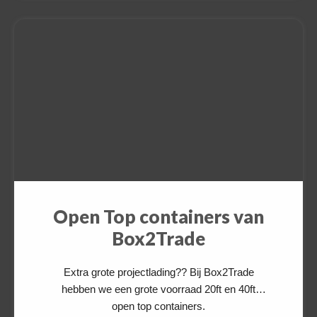
containers 30 dagen gratis aan voor uw
exportlading. Deze zijn beschikbaar van en
naar diverse bestemmingen. Na levering van
uw lading kunt u de lege container eenvoudig
afzetten bij […]
Switch The Language
Open Top containers van
Nederlands
English
Box2Trade
Extra grote projectlading?? Bij Box2Trade
hebben we een grote voorraad 20ft en 40ft
open top containers.