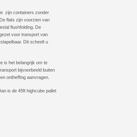
de zijn containers zonder
e flats zijn voorzien van
stal flushfolding. De
gezet voor transport van
stapelbaar. Dit scheelt u
 is het belangrijk om te
transport bijvoorbeeld buiten
een ontheffing aanvragen.
an is de 45ft highcube pallet
Switch The Language