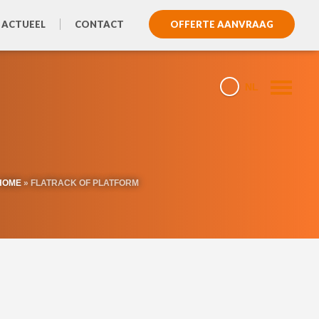
 ACTUEEL
CONTACT
OFFERTE AANVRAAG
NL
HOME
»
FLATRACK OF PLATFORM