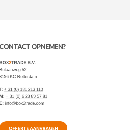
CONTACT OPNEMEN?
BOX
2
TRADE B.V.
Butaanweg 52
3196 KC Rotterdam
T:
+ 31 (0) 181 213 110
M:
+ 31 (0) 6 23 89 57 81
E:
info@box2trade.com
OFFERTE AANVRAGEN