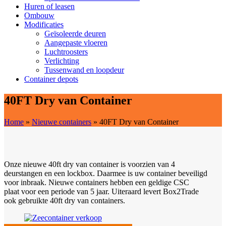
Huren of leasen
Ombouw
Modificaties
Geïsoleerde deuren
Aangepaste vloeren
Luchtroosters
Verlichting
Tussenwand en loopdeur
Container depots
40FT Dry van Container
Home
»
Nieuwe containers
»
40FT Dry van Container
Onze nieuwe 40ft dry van container is voorzien van 4
deurstangen en een lockbox. Daarmee is uw container beveiligd
voor inbraak. Nieuwe containers hebben een geldige CSC
plaat voor een periode van 5 jaar. Uiteraard levert Box2Trade
ook gebruikte 40ft dry van containers.