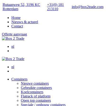
Butaanweg 52, 3196 KC
+31(0) 181
info@box2trade.com
Rotterdam
213110
Home
Nieuws & actueel
Contact
Offerte aanvraag
nl
nl
Containers
Nieuwe containers
Gebruikte containers
Koelcontainers
Flatrack of platform
Open top containers
Speciale / ombouw containers