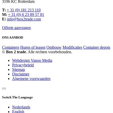
3196 KC Rotterdam
T:
+ 31 (0) 181 213 110
M:
+ 31 (0) 6 23 89 57 81
E:
info@box2trade.com
Offerte aanvragen
ONS AANBOD
Containers
Huren of leasen
Ombouw
Modificaties
Container depots
©
Box 2 trade
. Alle rechten voorbehouden.
Webdesign Vanoo Media
Privacybeleid
Sitemap
Disclaimer
Algemene voorwaarden
Switch The Language
Nederlands
English