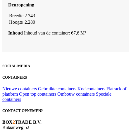
Deuropening
Breedte
2.343
Hoogte
2.280
Inhoud
Inhoud van de container: 67,6 M³
SOCIAL MEDIA
CONTAINERS
Nieuwe containers
Gebruikte containers
Koelcontainers
Flatrack of
platform
Open top containers
Ombouw containers
Speciale
containers
CONTACT OPNEMEN?
BOX
2
TRADE B.V.
Butaanweg 52